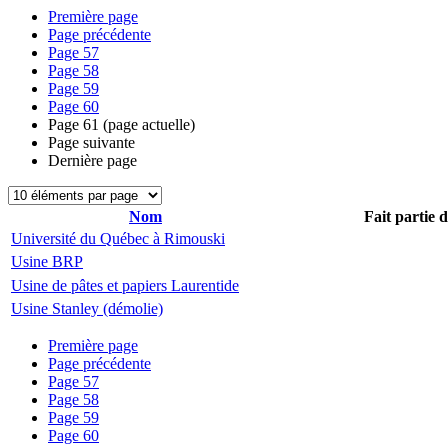
Première page
Page précédente
Page
57
Page
58
Page
59
Page
60
Page
61
(page actuelle)
Page suivante
Dernière page
Nom
Fait partie 
Université du Québec à Rimouski
Usine BRP
Usine de pâtes et papiers Laurentide
Usine Stanley (démolie)
Première page
Page précédente
Page
57
Page
58
Page
59
Page
60