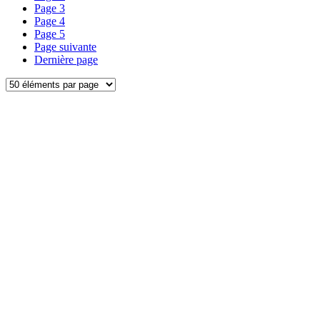
Page
3
Page
4
Page
5
Page suivante
Dernière page