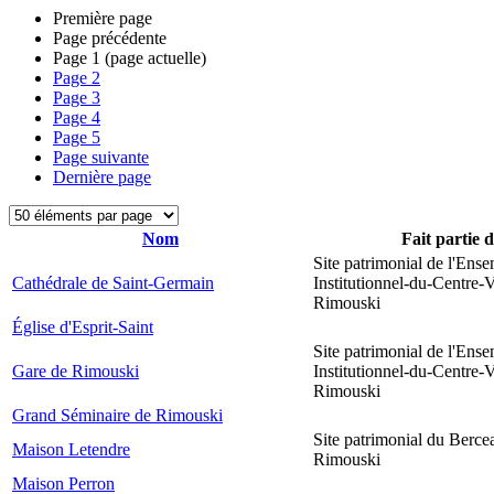
Première page
Page précédente
Page
1
(page actuelle)
Page
2
Page
3
Page
4
Page
5
Page suivante
Dernière page
Nom
Fait partie 
Site patrimonial de l'Ens
Cathédrale de Saint-Germain
Institutionnel-du-Centre-V
Rimouski
Église d'Esprit-Saint
Site patrimonial de l'Ens
Gare de Rimouski
Institutionnel-du-Centre-V
Rimouski
Grand Séminaire de Rimouski
Site patrimonial du Berce
Maison Letendre
Rimouski
Maison Perron