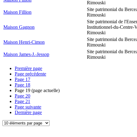
Rimouski
Site patrimonial du Berce
Maison Fillion
Rimouski
Site patrimonial de l'Ens
Maison Gagnon
Institutionnel-du-Centre-V
Rimouski
Site patrimonial du Berce
Maison Henri-Cimon
Rimouski
Site patrimonial du Berce
Maison James-J.-Jessop
Rimouski
Première page
Page précédente
Page
17
Page
18
Page
19
(page actuelle)
Page
20
Page
21
Page suivante
Dernière page