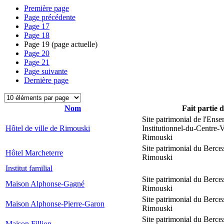
Première page
Page précédente
Page
17
Page
18
Page
19
(page actuelle)
Page
20
Page
21
Page suivante
Dernière page
Nom
Fait partie 
Site patrimonial de l'Ens
Hôtel de ville de Rimouski
Institutionnel-du-Centre-V
Rimouski
Site patrimonial du Berce
Hôtel Marcheterre
Rimouski
Institut familial
Site patrimonial du Berce
Maison Alphonse-Gagné
Rimouski
Site patrimonial du Berce
Maison Alphonse-Pierre-Garon
Rimouski
Site patrimonial du Berce
Maison Fillion