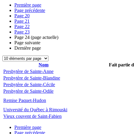
Première page
Page précédente
Page
20
Page
21
Page
22
Page
23
Page
24
(page actuelle)
Page suivante
Dernière page
Nom
Fait partie 
Presbytère de Sainte-Anne
Presbytère de Sainte-Blandine
Presbytère de Sainte-Cécile
Presbytère de Sainte-Odile
Remise Paquet-Hudon
Université du Québec à Rimouski
Vieux couvent de Saint-Fabien
Première page
Page précédente