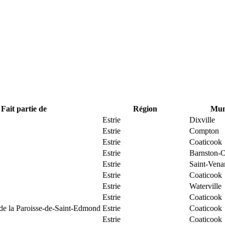
Fait partie de
Région
Muni
Estrie
Dixville
Estrie
Compton
Estrie
Coaticook
Estrie
Barnston-O
Estrie
Saint-Vena
Estrie
Coaticook
Estrie
Waterville
Estrie
Coaticook
 de la Paroisse-de-Saint-Edmond
Estrie
Coaticook
Estrie
Coaticook