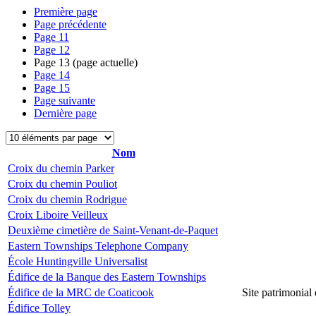
Première page
Page précédente
Page
11
Page
12
Page
13
(page actuelle)
Page
14
Page
15
Page suivante
Dernière page
Nom
Croix du chemin Parker
Croix du chemin Pouliot
Croix du chemin Rodrigue
Croix Liboire Veilleux
Deuxième cimetière de Saint-Venant-de-Paquet
Eastern Townships Telephone Company
École Huntingville Universalist
Édifice de la Banque des Eastern Townships
Édifice de la MRC de Coaticook
Site patrimonial
Édifice Tolley