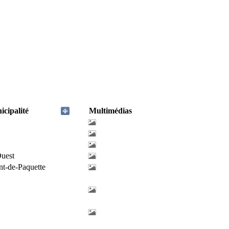
cipalité
Multimédias
uest
nt-de-Paquette