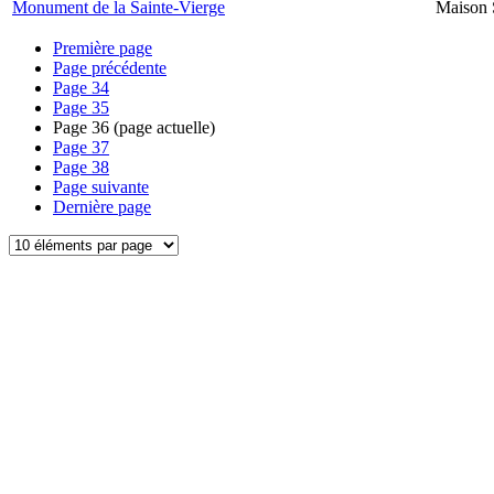
Monument de la Sainte-Vierge
Maison 
Première page
Page précédente
Page
34
Page
35
Page
36
(page actuelle)
Page
37
Page
38
Page suivante
Dernière page