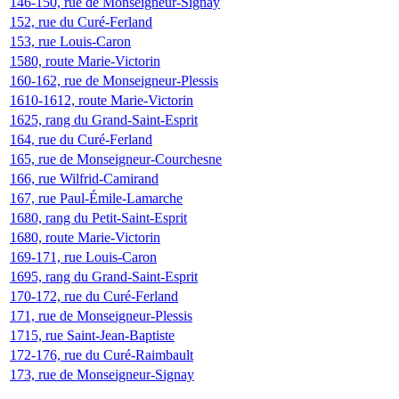
146-150, rue de Monseigneur-Signay
152, rue du Curé-Ferland
153, rue Louis-Caron
1580, route Marie-Victorin
160-162, rue de Monseigneur-Plessis
1610-1612, route Marie-Victorin
1625, rang du Grand-Saint-Esprit
164, rue du Curé-Ferland
165, rue de Monseigneur-Courchesne
166, rue Wilfrid-Camirand
167, rue Paul-Émile-Lamarche
1680, rang du Petit-Saint-Esprit
1680, route Marie-Victorin
169-171, rue Louis-Caron
1695, rang du Grand-Saint-Esprit
170-172, rue du Curé-Ferland
171, rue de Monseigneur-Plessis
1715, rue Saint-Jean-Baptiste
172-176, rue du Curé-Raimbault
173, rue de Monseigneur-Signay