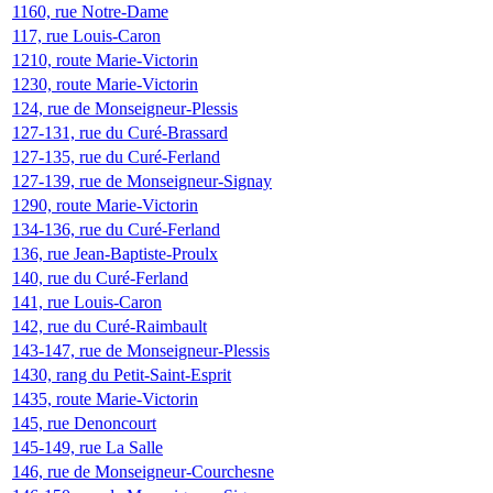
1160, rue Notre-Dame
117, rue Louis-Caron
1210, route Marie-Victorin
1230, route Marie-Victorin
124, rue de Monseigneur-Plessis
127-131, rue du Curé-Brassard
127-135, rue du Curé-Ferland
127-139, rue de Monseigneur-Signay
1290, route Marie-Victorin
134-136, rue du Curé-Ferland
136, rue Jean-Baptiste-Proulx
140, rue du Curé-Ferland
141, rue Louis-Caron
142, rue du Curé-Raimbault
143-147, rue de Monseigneur-Plessis
1430, rang du Petit-Saint-Esprit
1435, route Marie-Victorin
145, rue Denoncourt
145-149, rue La Salle
146, rue de Monseigneur-Courchesne