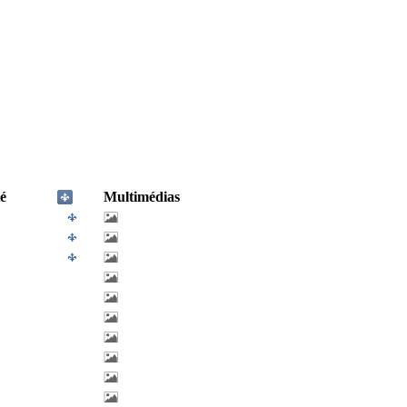
é
Multimédias