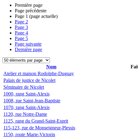
Première page
Page précédente
Page
1
(page actuelle)
Page
2
Page
3
Page
4
Page
5
Page suivante
Dernière page
Nom
Fai
Atelier et maison Rodolphe-Duguay
Palais de justice de Nicolet
Séminaire de Nicolet
1000, rang Saint-Alexis
1008, rue Saint-Jean-Baptiste
1070, rang Saint-Alexis
1120, rue Notre-Dame
1125, rang du Grand-Saint-Esprit
115-123, rue de Monseigneur-Plessis
1150, route Marie-Victorin