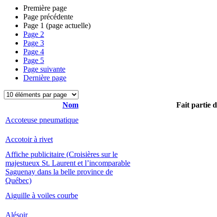
Première page
Page précédente
Page
1
(page actuelle)
Page
2
Page
3
Page
4
Page
5
Page suivante
Dernière page
Nom
Fait partie 
Accoteuse pneumatique
Accotoir à rivet
Affiche publicitaire (Croisières sur le
majestueux St. Laurent et l’incomparable
Saguenay dans la belle province de
Québec)
Aiguille à voiles courbe
Alésoir