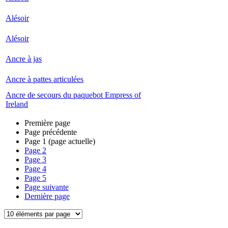
Alésoir
Alésoir
Ancre à jas
Ancre à pattes articulées
Ancre de secours du paquebot Empress of
Ireland
Première page
Page précédente
Page
1
(page actuelle)
Page
2
Page
3
Page
4
Page
5
Page suivante
Dernière page