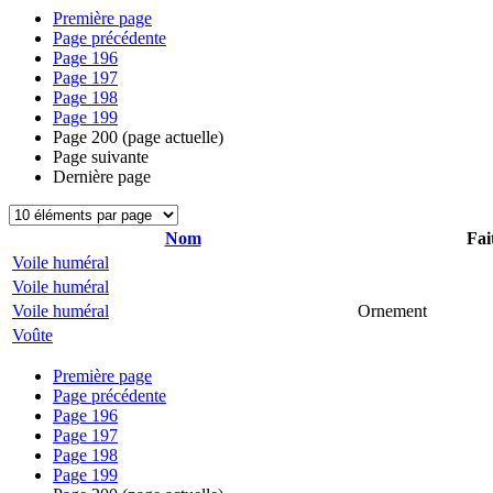
Première page
Page précédente
Page
196
Page
197
Page
198
Page
199
Page
200
(page actuelle)
Page suivante
Dernière page
Nom
Fai
Voile huméral
Voile huméral
Voile huméral
Ornement
Voûte
Première page
Page précédente
Page
196
Page
197
Page
198
Page
199