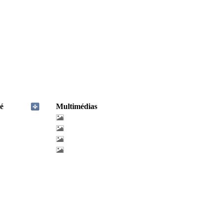
é
Multimédias