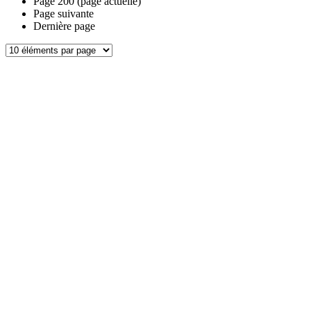
Page
200
(page actuelle)
Page suivante
Dernière page