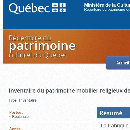
Ministère de la Cult
Répertoire du patrimoine c
Répertoire du
patrimoine
culturel du Québec
Accueil
Inventaire du patrimoine mobilier religieux de
Type
:
Inventaire
Résumé
(Boi
Portée
:
ouve
Régionale
cliq
pou
La Fabrique 
ferm
Année
: