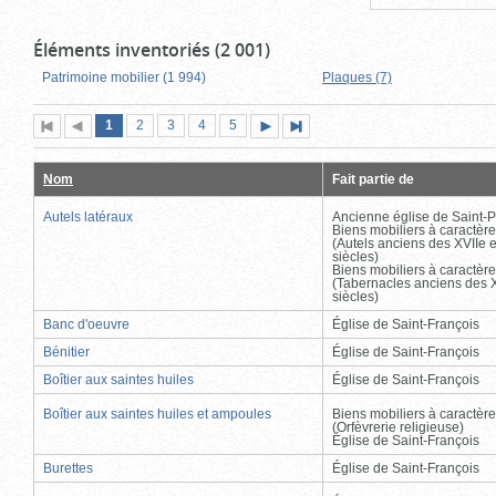
Éléments inventoriés (2 001)
Patrimoine mobilier (1 994)
Plaques (7)
Page
(page
Page
Page
Page
Page
1
Première
2
Page
3
4
5
Page
Dernière
actuelle)
page
précédente
suivante
page
Nom
Fait partie de
Autels latéraux
Ancienne église de Saint-P
Biens mobiliers à caractère
(Autels anciens des XVIIe e
siècles)
Biens mobiliers à caractère
(Tabernacles anciens des X
siècles)
Banc d'oeuvre
Église de Saint-François
Bénitier
Église de Saint-François
Boîtier aux saintes huiles
Église de Saint-François
Boîtier aux saintes huiles et ampoules
Biens mobiliers à caractère
(Orfèvrerie religieuse)
Église de Saint-François
Burettes
Église de Saint-François