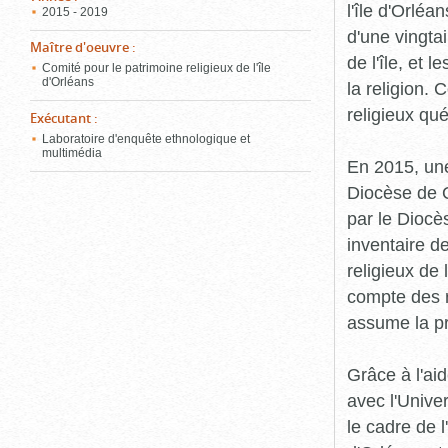
l'île d'Orléa
2015 - 2019
d'une vingta
Maître d'oeuvre
:
de l'île, et 
Comité pour le patrimoine religieux de l'île
d'Orléans
la religion.
religieux qu
Exécutant
:
Laboratoire d'enquête ethnologique et
multimédia
En 2015, une
Diocèse de Q
par le Diocès
inventaire d
religieux de 
compte des r
assume la p
Grâce à l'ai
avec l'Unive
le cadre de 