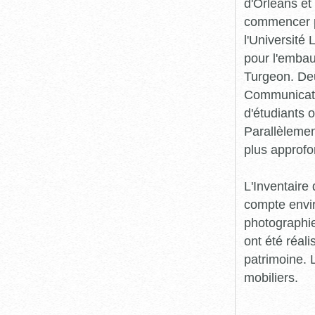
d'Orléans et
commencer pr
l'Université
pour l'embau
Turgeon. Deu
Communicatio
d'étudiants o
Parallèlement
plus approfo
L'Inventaire 
compte envir
photographie
ont été réali
patrimoine. L
mobiliers.