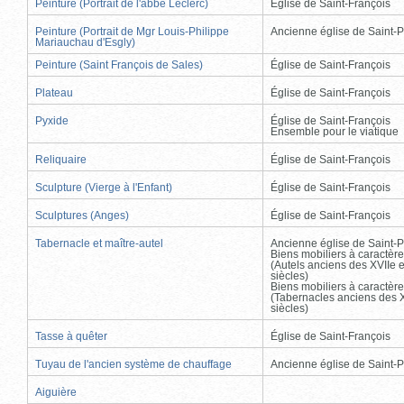
Peinture (Portrait de l'abbé Leclerc)
Église de Saint-François
Peinture (Portrait de Mgr Louis-Philippe
Ancienne église de Saint-P
Mariauchau d'Esgly)
Peinture (Saint François de Sales)
Église de Saint-François
Plateau
Église de Saint-François
Pyxide
Église de Saint-François
Ensemble pour le viatique
Reliquaire
Église de Saint-François
Sculpture (Vierge à l'Enfant)
Église de Saint-François
Sculptures (Anges)
Église de Saint-François
Tabernacle et maître-autel
Ancienne église de Saint-P
Biens mobiliers à caractère
(Autels anciens des XVIIe e
siècles)
Biens mobiliers à caractère
(Tabernacles anciens des X
siècles)
Tasse à quêter
Église de Saint-François
Tuyau de l'ancien système de chauffage
Ancienne église de Saint-P
Aiguière