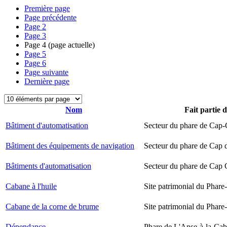
Première page
Page précédente
Page
2
Page
3
Page
4
(page actuelle)
Page
5
Page
6
Page suivante
Dernière page
Nom
Fait partie 
Bâtiment d'automatisation
Secteur du phare de Cap-
Bâtiment des équipements de navigation
Secteur du phare de Cap 
Bâtiments d'automatisation
Secteur du phare de Cap
Cabane à l'huile
Site patrimonial du Phare-
Cabane de la corne de brume
Site patrimonial du Phare-
Dépendance
Phare de L'Anse-à-la-Ca