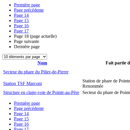
Première page
Page précédente
Page
14
Page
15
Page
16
Page
17
Page
18
(page actuelle)
Page suivante
Dernière page
Nom
Fait partie 
Secteur du phare du Pilier-de-Pierre
Station de phare de Pointe
Station TSF Marconi
Renommée
Structure en claire-voie de Pointe-au-Père
Secteur du phare de Point
Première page
Page précédente
Page
14
Page
15
Page
16
Page
17