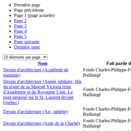
Première page
Page précédente
Page
1
(page actuelle)
Page
2
Page
3
Page
4
Page
5
Page suivante
Dernière page
Nom
Fait partie 
Dessin d'architecture (Académie de
Fonds Charles-Philippe-F
musique)
Baillairgé
Dessin d'architecture (Année jubilaire, 60e
du règne de sa Majesté Victoria reine
Fonds Charles-Philippe-F
d'Angleterre et du Royaume Unie. Le
Baillairgé
pont proposé sur le St. Laurent devant
Québec)
Fonds Charles-Philippe-F
Dessin d'architecture (Arc, tablette)
Baillairgé
Fonds Charles-Philippe-F
Dessin d'architecture (Asile de la Charité)
Baillairgé