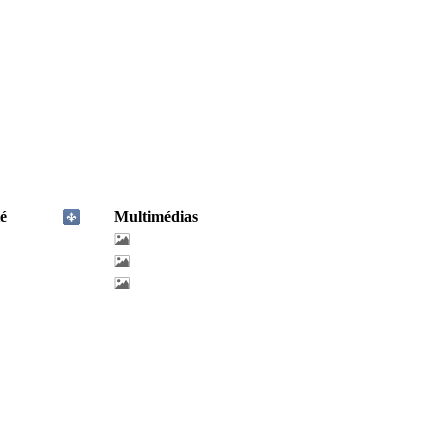
é
Multimédias