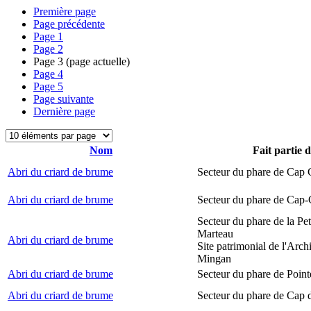
Première page
Page précédente
Page
1
Page
2
Page
3
(page actuelle)
Page
4
Page
5
Page suivante
Dernière page
Nom
Fait partie 
Abri du criard de brume
Secteur du phare de Cap
Abri du criard de brume
Secteur du phare de Cap-
Secteur du phare de la Peti
Marteau
Abri du criard de brume
Site patrimonial de l'Arch
Mingan
Abri du criard de brume
Secteur du phare de Point
Abri du criard de brume
Secteur du phare de Cap 