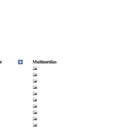
é
Multimédias