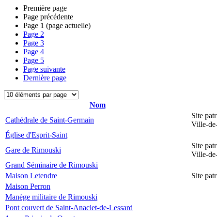
Première page
Page précédente
Page
1
(page actuelle)
Page
2
Page
3
Page
4
Page
5
Page suivante
Dernière page
Nom
Site pat
Cathédrale de Saint-Germain
Ville-d
Église d'Esprit-Saint
Site pat
Gare de Rimouski
Ville-d
Grand Séminaire de Rimouski
Maison Letendre
Site pa
Maison Perron
Manège militaire de Rimouski
Pont couvert de Saint-Anaclet-de-Lessard