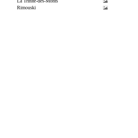
La Trinité-des-Monts
Rimouski