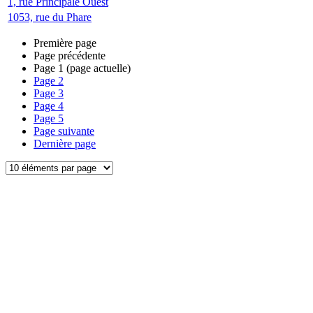
1, rue Principale Ouest
1053, rue du Phare
Première page
Page précédente
Page
1
(page actuelle)
Page
2
Page
3
Page
4
Page
5
Page suivante
Dernière page