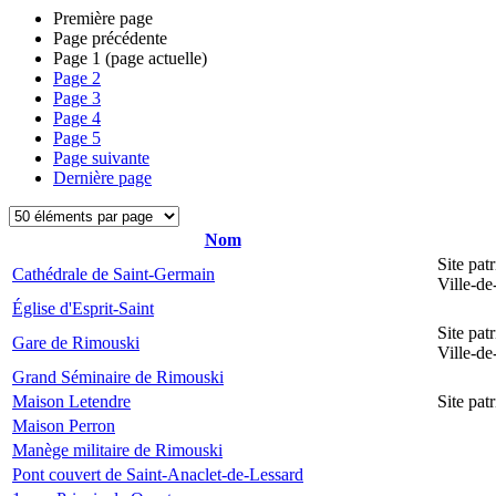
Première page
Page précédente
Page
1
(page actuelle)
Page
2
Page
3
Page
4
Page
5
Page suivante
Dernière page
Nom
Site pat
Cathédrale de Saint-Germain
Ville-d
Église d'Esprit-Saint
Site pat
Gare de Rimouski
Ville-d
Grand Séminaire de Rimouski
Maison Letendre
Site pa
Maison Perron
Manège militaire de Rimouski
Pont couvert de Saint-Anaclet-de-Lessard