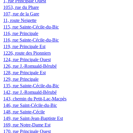
1, rue Principale Ouest
1053, rue du Phare
107, rue de la Gare
11, route Neigette
115, rue Sainte-Cécile-du-Bic
116, rue Principale
116, rue Sainte-Cécile-du-Bic
119, rue Principale Est
1226, route des Pionniers
124, rue Principale Ouest
126, rue J.-Romuald-Bérubé
128, rue Principale Est
129, rue Principale
135, rue Sainte-Cécile-du-Bic
142, rue J.-Romuald-Bérubé
143, chemin du Petit-Lac-Macpès
146, rue Saint-Cécile-du-Bic
148, rue Sainte-Cécile
149, rue Saint-Jean-Baptiste Est
169, rue Notre-Dame Est
170, rue Principale Ouest