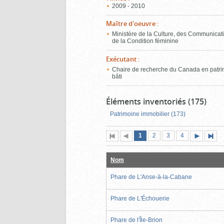
2009 - 2010
Maître d'oeuvre
:
Ministère de la Culture, des Communicati
de la Condition féminine
Exécutant
:
Chaire de recherche du Canada en patr
bâti
Éléments inventoriés (175)
Patrimoine immobilier (173)
Page
(page
Page
Page
Page
1
Première
2
Page
3
4
actuelle)
page
précédente
suivante
page
Nom
Phare de L'Anse-à-la-Cabane
Phare de L'Échouerie
Phare de l'Île-Brion