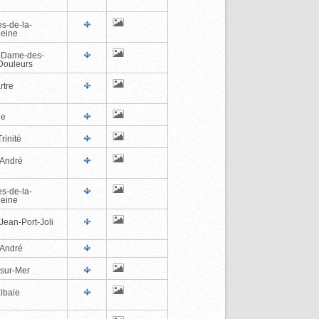
es-de-la-
eine
-Dame-des-
Douleurs
rtre
ne
rinité
-André
es-de-la-
eine
Jean-Port-Joli
-André
-sur-Mer
lbaie