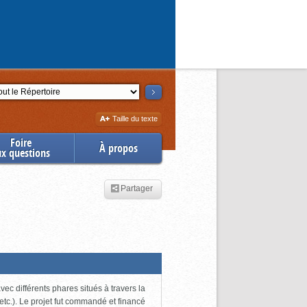
ction
Augmenter
Taille du texte
la
Foire
À propos
ux questions
Partager
ec différents phares situés à travers la
tc.). Le projet fut commandé et financé