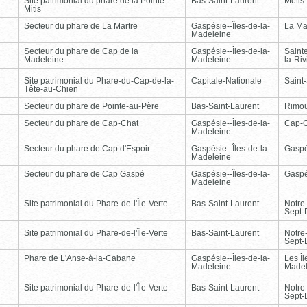
Site patrimonial du phare de la Pointe-
Bas-Saint-Laurent
Métis
Mitis
Secteur du phare de La Martre
Gaspésie--Îles-de-la-
La Ma
Madeleine
Secteur du phare de Cap de la
Gaspésie--Îles-de-la-
Saint
Madeleine
Madeleine
la-Ri
Site patrimonial du Phare-du-Cap-de-la-
Capitale-Nationale
Saint
Tête-au-Chien
Secteur du phare de Pointe-au-Père
Bas-Saint-Laurent
Rimou
Secteur du phare de Cap-Chat
Gaspésie--Îles-de-la-
Cap-
Madeleine
Secteur du phare de Cap d'Espoir
Gaspésie--Îles-de-la-
Gasp
Madeleine
Secteur du phare de Cap Gaspé
Gaspésie--Îles-de-la-
Gasp
Madeleine
Site patrimonial du Phare-de-l'Île-Verte
Bas-Saint-Laurent
Notre
Sept-
Site patrimonial du Phare-de-l'Île-Verte
Bas-Saint-Laurent
Notre
Sept-
Phare de L'Anse-à-la-Cabane
Gaspésie--Îles-de-la-
Les Îl
Madeleine
Madel
Site patrimonial du Phare-de-l'Île-Verte
Bas-Saint-Laurent
Notre
Sept-