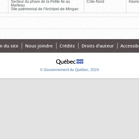
Secteur du phare de la Petite Île au
Côte-Nord
Havre
Marteau
Site patrimonial de l'Archipel-de-Mingan
Page
Dernière
n du site
Nous joindre
Crédits
Droits d'auteur
Accessibi
© Gouvernement du Québec, 2024