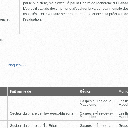
par le Ministère, mais exécuté par la Chaire de recherche du Canad
L'objectif était de documenter et d'évaluer la valeur patrimoniale de
associés. Cet inventaire se démarque par la clarté et la précision de 
l'évaluation.
ons et
imoine
Plaques (2)
Page
Dernière
Fait partie de
Région
Munic
Gaspésie--Îles-de-la-
Les Îl
Madeleine
Madel
Secteur du phare de Havre-aux-Maisons
Gaspésie--Îles-de-la-
Les Îl
Madeleine
Madel
Secteur du phare de l'Île-Brion
Gaspésie--Îles-de-la-
Gross