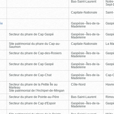
Bas-Saint-Laurent
Notre
Sept-
Capitale-Nationale
Saint
ée
Gaspésie--Îles-de-la-
Gasp
Madeleine
Secteur du phare de Cap Gaspé
Gaspésie--Îles-de-la-
Gasp
Madeleine
Site patrimonial du phare du Cap-au-
Capitale-Nationale
La Ma
Saumon
Secteur du phare de Cap-des-Rosiers
Gaspésie--Îles-de-la-
Gasp
Madeleine
Secteur du phare de Cap Gaspé
Gaspésie--Îles-de-la-
Gasp
Madeleine
Secteur du phare de Cap-Chat
Gaspésie--Îles-de-la-
Cap-
Madeleine
Secteur du phare de la Petite Île au
Côte-Nord
Havre
Marteau
Site patrimonial de l'Archipel-de-Mingan
Secteur du phare de Pointe-au-Père
Bas-Saint-Laurent
Rimou
Secteur du phare de Cap d'Espoir
Gaspésie--Îles-de-la-
Gasp
Madeleine