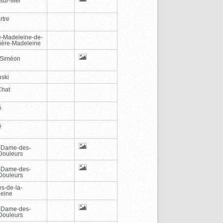
-sur-Mer
rtre
e-Madeleine-de-
vière-Madeleine
-Siméon
ski
Chat
é
é
-Dame-des-
Douleurs
-Dame-des-
Douleurs
es-de-la-
eine
-Dame-des-
Douleurs