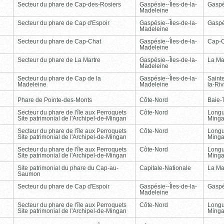
Secteur du phare de Cap-des-Rosiers
Gaspésie--Îles-de-la-
Gasp
Madeleine
Secteur du phare de Cap d'Espoir
Gaspésie--Îles-de-la-
Gasp
Madeleine
Secteur du phare de Cap-Chat
Gaspésie--Îles-de-la-
Cap-
Madeleine
Secteur du phare de La Martre
Gaspésie--Îles-de-la-
La Ma
Madeleine
Secteur du phare de Cap de la
Gaspésie--Îles-de-la-
Saint
Madeleine
Madeleine
la-Ri
Phare de Pointe-des-Monts
Côte-Nord
Baie-T
Secteur du phare de l'île aux Perroquets
Côte-Nord
Longu
Site patrimonial de l'Archipel-de-Mingan
Ming
Secteur du phare de l'île aux Perroquets
Côte-Nord
Longu
Site patrimonial de l'Archipel-de-Mingan
Ming
Secteur du phare de l'île aux Perroquets
Côte-Nord
Longu
Site patrimonial de l'Archipel-de-Mingan
Ming
Site patrimonial du phare du Cap-au-
Capitale-Nationale
La Ma
Saumon
Secteur du phare de Cap d'Espoir
Gaspésie--Îles-de-la-
Gasp
Madeleine
Secteur du phare de l'île aux Perroquets
Côte-Nord
Longu
Site patrimonial de l'Archipel-de-Mingan
Ming