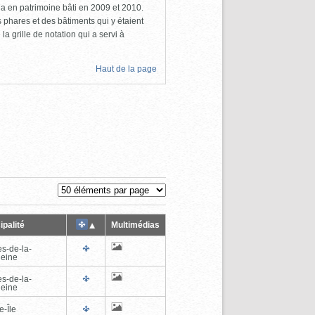
a en patrimoine bâti en 2009 et 2010.
s phares et des bâtiments qui y étaient
la grille de notation qui a servi à
Haut de la page
ipalité
Multimédias
es-de-la-
eine
es-de-la-
eine
e-Île