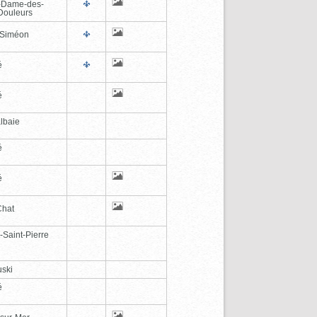
-Dame-des-
Douleurs
-Siméon
é
é
lbaie
é
é
Chat
-Saint-Pierre
ski
é