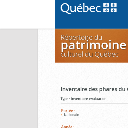
Répertoire du
patrimoine
culturel du Québec
Inventaire des phares du
Type
:
Inventaire-évaluation
Portée
:
Nationale
Année
: