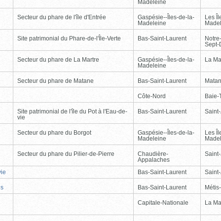
Madeleine
Secteur du phare de l'île d'Entrée
Gaspésie--Îles-de-la-
Les Îl
Madeleine
Madel
Site patrimonial du Phare-de-l'Île-Verte
Bas-Saint-Laurent
Notre
Sept-
Secteur du phare de La Martre
Gaspésie--Îles-de-la-
La Ma
Madeleine
Secteur du phare de Matane
Bas-Saint-Laurent
Mata
Côte-Nord
Baie-T
Site patrimonial de l'île du Pot à l'Eau-de-
Bas-Saint-Laurent
Saint
vie
Secteur du phare du Borgot
Gaspésie--Îles-de-la-
Les Îl
Madeleine
Madel
Secteur du phare du Pilier-de-Pierre
Chaudière-
Saint-
Appalaches
vie
Bas-Saint-Laurent
Saint
is
Bas-Saint-Laurent
Métis
Capitale-Nationale
La Ma