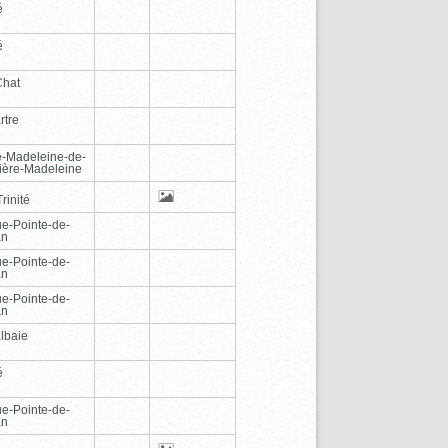
é
é
Chat
rtre
e-Madeleine-de-
vière-Madeleine
rinité
e-Pointe-de-
an
e-Pointe-de-
an
e-Pointe-de-
an
lbaie
é
e-Pointe-de-
an