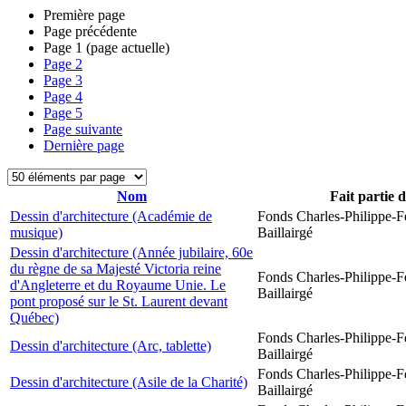
Première page
Page précédente
Page
1
(page actuelle)
Page
2
Page
3
Page
4
Page
5
Page suivante
Dernière page
Nom
Fait partie 
Dessin d'architecture (Académie de
Fonds Charles-Philippe-F
musique)
Baillairgé
Dessin d'architecture (Année jubilaire, 60e
du règne de sa Majesté Victoria reine
Fonds Charles-Philippe-F
d'Angleterre et du Royaume Unie. Le
Baillairgé
pont proposé sur le St. Laurent devant
Québec)
Fonds Charles-Philippe-F
Dessin d'architecture (Arc, tablette)
Baillairgé
Fonds Charles-Philippe-F
Dessin d'architecture (Asile de la Charité)
Baillairgé