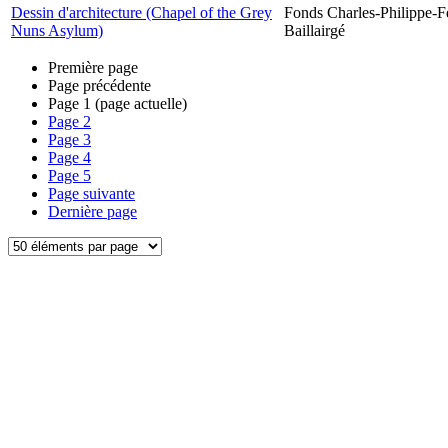
Dessin d'architecture (Chapel of the Grey
Fonds Charles-Philippe-F
Nuns Asylum)
Baillairgé
Première page
Page précédente
Page
1
(page actuelle)
Page
2
Page
3
Page
4
Page
5
Page suivante
Dernière page