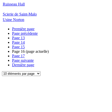
Ruisseau Hall
Scierie de Saint-Malo
Usine Norton
Première page
Page précédente
Page
13
Page
14
Page
15
Page
16
(page actuelle)
Page
17
Page suivante
Dernière page