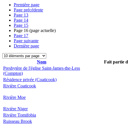
Première page
Page précédente
Page
13
Page
14
Page
15
Page
16
(page actuelle)
Page
17
Page suivante
Dernière page
Nom
Fait partie 
Presbytère de l'église Saint-James-the-Less
(Compton)
Résidence privée (Coaticook)
Rivière Coaticook
Rivière Moe
Rivière Niger
Rivière Tomifobia
Ruisseau Brook