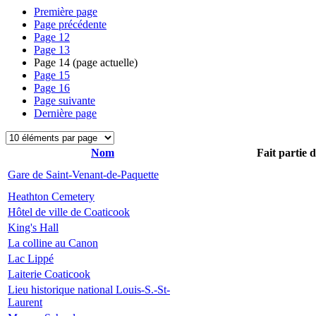
Première page
Page précédente
Page
12
Page
13
Page
14
(page actuelle)
Page
15
Page
16
Page suivante
Dernière page
Nom
Fait partie 
Gare de Saint-Venant-de-Paquette
Heathton Cemetery
Hôtel de ville de Coaticook
King's Hall
La colline au Canon
Lac Lippé
Laiterie Coaticook
Lieu historique national Louis-S.-St-
Laurent