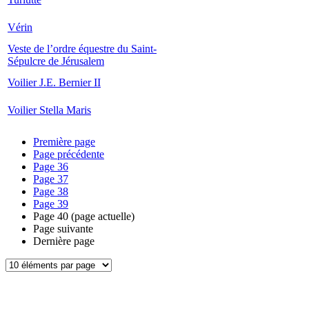
Vérin
Veste de l’ordre équestre du Saint-
Sépulcre de Jérusalem
Voilier J.E. Bernier II
Voilier Stella Maris
Première page
Page précédente
Page
36
Page
37
Page
38
Page
39
Page
40
(page actuelle)
Page suivante
Dernière page