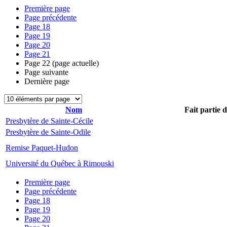
Première page
Page précédente
Page
18
Page
19
Page
20
Page
21
Page
22
(page actuelle)
Page suivante
Dernière page
Nom
Fait partie 
Presbytère de Sainte-Cécile
Presbytère de Sainte-Odile
Remise Paquet-Hudon
Université du Québec à Rimouski
Première page
Page précédente
Page
18
Page
19
Page
20