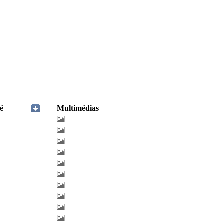
é
Multimédias