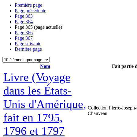
Première page
Page précédente
Page
363
Page
364
Page
365
(page actuelle)
Page
366
Page
367
Page suivante
Dernière page
Nom
Fait partie 
Livre (Voyage
dans les États-
Unis d'Amérique,
Collection Pierre-Joseph-
Chauveau
fait en 1795,
1796 et 1797