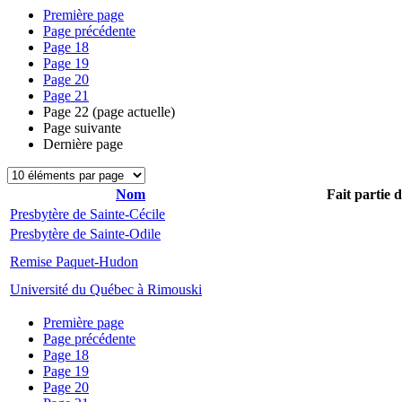
Première page
Page précédente
Page
18
Page
19
Page
20
Page
21
Page
22
(page actuelle)
Page suivante
Dernière page
Nom
Fait partie 
Presbytère de Sainte-Cécile
Presbytère de Sainte-Odile
Remise Paquet-Hudon
Université du Québec à Rimouski
Première page
Page précédente
Page
18
Page
19
Page
20