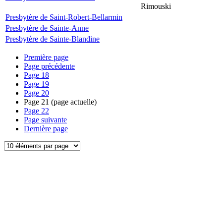
Rimouski
Presbytère de Saint-Robert-Bellarmin
Presbytère de Sainte-Anne
Presbytère de Sainte-Blandine
Première page
Page précédente
Page
18
Page
19
Page
20
Page
21
(page actuelle)
Page
22
Page suivante
Dernière page