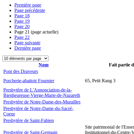
Première page
Page précédente
Page
18
Page
19
Page
20
Page
21
(page actuelle)
Page
22
Page suivante
Dernière page
Nom
Fait partie 
Pont des Draveurs
Porcherie-abattoir Fournier
65, Petit Rang 3
Presbytère de L'Annonciation-de-la-
Bienheureuse-Vierge-Marie-de-Nazareth
Presbytère de Notre-Dame-des-Murailles
Presbytère de Notre-Dame-du-Sacré-
Coeur
Presbytère de Saint-Fabien
Site patrimonial de l'Ens
Presbytère de Saint-Germain
Institutionnel-du-Centre-V