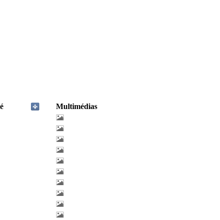
é
Multimédias