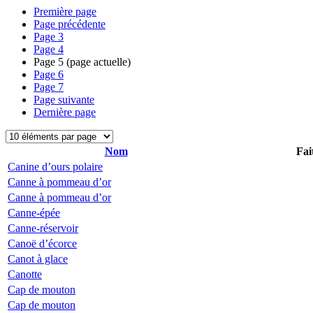
Première page
Page précédente
Page
3
Page
4
Page
5
(page actuelle)
Page
6
Page
7
Page suivante
Dernière page
Nom
Fai
Canine d’ours polaire
Canne à pommeau d’or
Canne à pommeau d’or
Canne-épée
Canne-réservoir
Canoë d’écorce
Canot à glace
Canotte
Cap de mouton
Cap de mouton