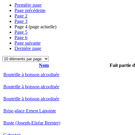
Première page
Page précédente
Page
2
Page
3
Page
4
(page actuelle)
Page
5
Page
6
Page suivante
Dernière page
Nom
Fait partie 
Bouteille à boisson alcoolisée
Bouteille à boisson alcoolisée
Bouteille à boisson alcoolisée
Brise-glace Ernest Lapointe
Buste (Joseph-Elzéar Bernier)
Cabestan