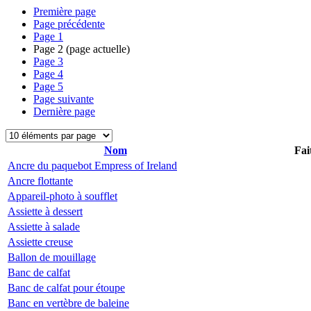
Première page
Page précédente
Page
1
Page
2
(page actuelle)
Page
3
Page
4
Page
5
Page suivante
Dernière page
Nom
Fai
Ancre du paquebot Empress of Ireland
Ancre flottante
Appareil-photo à soufflet
Assiette à dessert
Assiette à salade
Assiette creuse
Ballon de mouillage
Banc de calfat
Banc de calfat pour étoupe
Banc en vertèbre de baleine