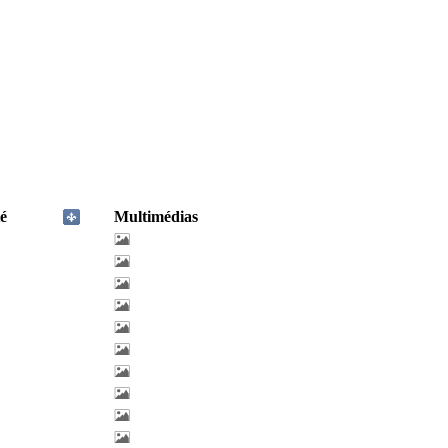
é
Multimédias