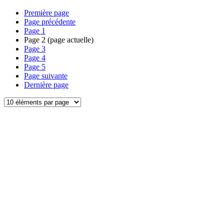
Première page
Page précédente
Page
1
Page
2
(page actuelle)
Page
3
Page
4
Page
5
Page suivante
Dernière page