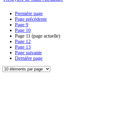
Première page
Page précédente
Page
9
Page
10
Page
11
(page actuelle)
Page
12
Page
13
Page suivante
Dernière page