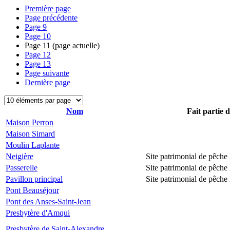
Première page
Page précédente
Page
9
Page
10
Page
11
(page actuelle)
Page
12
Page
13
Page suivante
Dernière page
Nom
Fait partie 
Maison Perron
Maison Simard
Moulin Laplante
Neigière
Site patrimonial de pêch
Passerelle
Site patrimonial de pêch
Pavillon principal
Site patrimonial de pêch
Pont Beauséjour
Pont des Anses-Saint-Jean
Presbytère d'Amqui
Presbytère de Saint-Alexandre