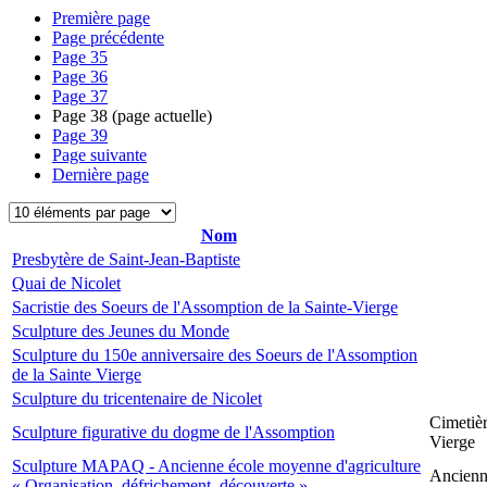
Première page
Page précédente
Page
35
Page
36
Page
37
Page
38
(page actuelle)
Page
39
Page suivante
Dernière page
Nom
Presbytère de Saint-Jean-Baptiste
Quai de Nicolet
Sacristie des Soeurs de l'Assomption de la Sainte-Vierge
Sculpture des Jeunes du Monde
Sculpture du 150e anniversaire des Soeurs de l'Assomption
de la Sainte Vierge
Sculpture du tricentenaire de Nicolet
Cimetièr
Sculpture figurative du dogme de l'Assomption
Vierge
Sculpture MAPAQ - Ancienne école moyenne d'agriculture
Ancienne
« Organisation, défrichement, découverte »