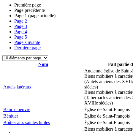
Première page
Page précédente
Page
1
(page actuelle)
Page
2
Page
3
Page
4
Page
5
Page suivante
Dernière page
Nom
Fait partie 
Ancienne église de Saint-
Biens mobiliers à caractèr
(Autels anciens des XVII
Autels latéraux
siècles)
Biens mobiliers à caractèr
(Tabernacles anciens des 
XVIIIe siècles)
Banc d'oeuvre
Église de Saint-François
Bénitier
Église de Saint-François
Boîtier aux saintes huiles
Église de Saint-François
Biens mobiliers à caractèr