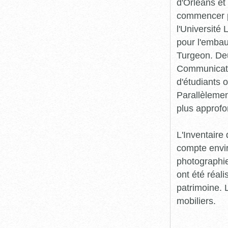
d'Orléans et
commencer pr
l'Université
pour l'embau
Turgeon. Deu
Communicatio
d'étudiants o
Parallèlement
plus approfo
L'Inventaire 
compte envir
photographie
ont été réali
patrimoine. L
mobiliers.