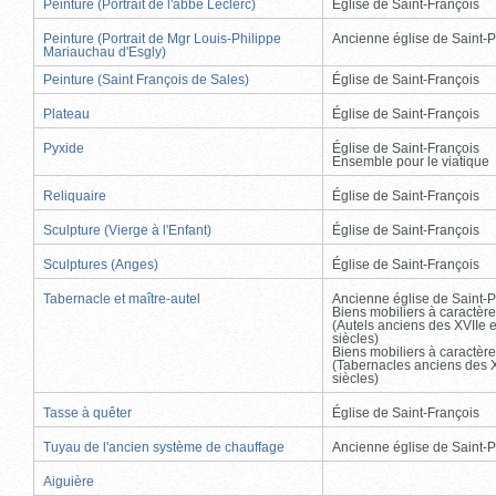
Peinture (Portrait de l'abbé Leclerc)
Église de Saint-François
Peinture (Portrait de Mgr Louis-Philippe
Ancienne église de Saint-P
Mariauchau d'Esgly)
Peinture (Saint François de Sales)
Église de Saint-François
Plateau
Église de Saint-François
Pyxide
Église de Saint-François
Ensemble pour le viatique
Reliquaire
Église de Saint-François
Sculpture (Vierge à l'Enfant)
Église de Saint-François
Sculptures (Anges)
Église de Saint-François
Tabernacle et maître-autel
Ancienne église de Saint-P
Biens mobiliers à caractère
(Autels anciens des XVIIe e
siècles)
Biens mobiliers à caractère
(Tabernacles anciens des X
siècles)
Tasse à quêter
Église de Saint-François
Tuyau de l'ancien système de chauffage
Ancienne église de Saint-P
Aiguière