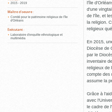
l'île d'Orléa
2015 - 2019
d'une vingta
Maître d'oeuvre
:
de l'île, et 
Comité pour le patrimoine religieux de l'île
d'Orléans
la religion.
religieux qu
Exécutant
:
Laboratoire d'enquête ethnologique et
multimédia
En 2015, une
Diocèse de Q
par le Diocès
inventaire d
religieux de 
compte des r
assume la p
Grâce à l'ai
avec l'Unive
le cadre de 