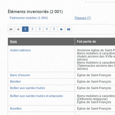
Éléments inventoriés (2 001)
Patrimoine mobilier (1 994)
Plaques (7)
Page
(page
Page
Page
Page
Page
1
Première
2
Page
3
4
5
Page
Dernière
actuelle)
page
précédente
suivante
page
Nom
Fait partie de
Autels latéraux
Ancienne église de Saint-P
Biens mobiliers à caractère
(Autels anciens des XVIIe e
siècles)
Biens mobiliers à caractère
(Tabernacles anciens des X
siècles)
Banc d'oeuvre
Église de Saint-François
Bénitier
Église de Saint-François
Boîtier aux saintes huiles
Église de Saint-François
Boîtier aux saintes huiles et ampoules
Biens mobiliers à caractère
(Orfèvrerie religieuse)
Église de Saint-François
Burettes
Église de Saint-François