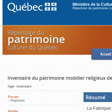
Ministère de la Cult
Répertoire du patrimoine c
Répertoire du
patrimoine
culturel du Québec
Accueil
Inventaire du patrimoine mobilier religieux de
Type
:
Inventaire
Résumé
(Boi
Portée
:
ouve
Régionale
cliq
pou
La Fabrique 
ferm
Année
: