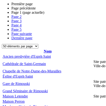
Première page
Page précédente
Page
1
(page actuelle)
Page
2
Page
3
Page
4
Page
5
Page suivante
Dernière page
Nom
Ancien presbytère d'Esprit-Saint
Site pat
Cathédrale de Saint-Germain
Ville-d
Chapelle de Notre-Dame-des-Murailles
Église d'Esprit-Saint
Site pat
Gare de Rimouski
Ville-d
Grand Séminaire de Rimouski
Maison Letendre
Site pa
Maison Perron