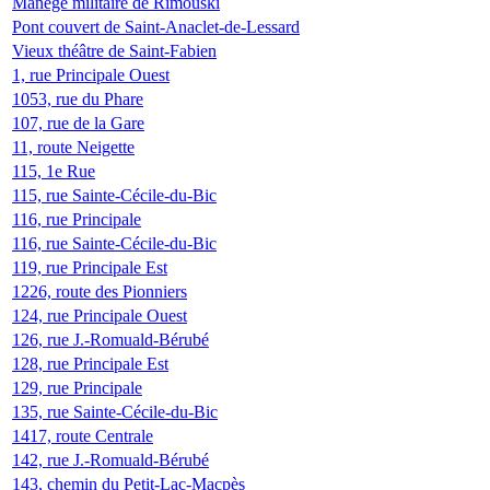
Manège militaire de Rimouski
Pont couvert de Saint-Anaclet-de-Lessard
Vieux théâtre de Saint-Fabien
1, rue Principale Ouest
1053, rue du Phare
107, rue de la Gare
11, route Neigette
115, 1e Rue
115, rue Sainte-Cécile-du-Bic
116, rue Principale
116, rue Sainte-Cécile-du-Bic
119, rue Principale Est
1226, route des Pionniers
124, rue Principale Ouest
126, rue J.-Romuald-Bérubé
128, rue Principale Est
129, rue Principale
135, rue Sainte-Cécile-du-Bic
1417, route Centrale
142, rue J.-Romuald-Bérubé
143, chemin du Petit-Lac-Macpès