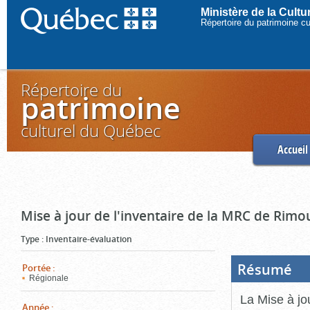
Ministère de la Cult
Répertoire du patrimoine c
Répertoire du
patrimoine
culturel du Québec
Accueil
Mise à jour de l'inventaire de la MRC de Rimo
Type
:
Inventaire-évaluation
Résumé
(Boi
Portée
:
ouve
Régionale
cliq
pou
La Mise à jo
ferm
Année
: