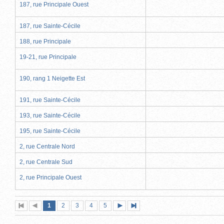
187, rue Principale Ouest
187, rue Sainte-Cécile
188, rue Principale
19-21, rue Principale
190, rang 1 Neigette Est
191, rue Sainte-Cécile
193, rue Sainte-Cécile
195, rue Sainte-Cécile
2, rue Centrale Nord
2, rue Centrale Sud
2, rue Principale Ouest
Page
(page
Page
Page
Page
Page
1
Première
2
Page
3
4
5
Page
Dernière
actuelle)
page
précédente
suivante
page