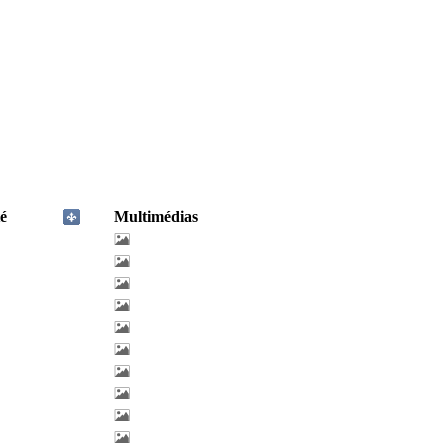
é
Multimédias