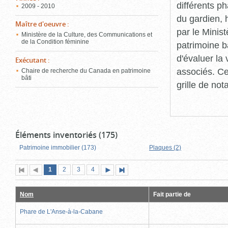
différents p
2009 - 2010
du gardien, 
Maître d'oeuvre
:
par le Minis
Ministère de la Culture, des Communications et
de la Condition féminine
patrimoine b
d'évaluer la
Exécutant
:
associés. Ce
Chaire de recherche du Canada en patrimoine
bâti
grille de not
Éléments inventoriés (175)
Patrimoine immobilier (173)
Plaques (2)
Page
(page
Page
Page
Page
1
Première
2
Page
3
4
Page
Dernière
actuelle)
page
précédente
suivante
page
Nom
Fait partie de
Phare de L'Anse-à-la-Cabane