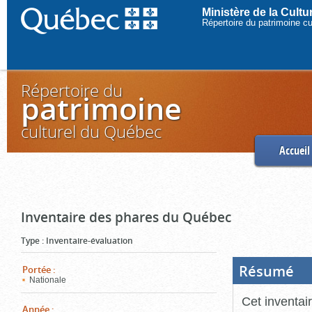
Ministère de la Cult
Répertoire du patrimoine c
Répertoire du
patrimoine
culturel du Québec
Accueil
Inventaire des phares du Québec
Type
:
Inventaire-évaluation
Résumé
(Boi
Portée
:
ouve
Nationale
cliq
pou
Cet inventai
ferm
Année
: