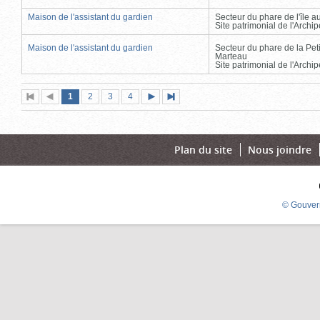
Maison de l'assistant du gardien
Secteur du phare de l'île 
Site patrimonial de l'Arch
Maison de l'assistant du gardien
Secteur du phare de la Peti
Marteau
Site patrimonial de l'Arch
Page
(page
Page
Page
Page
1
Première
2
Page
3
4
Page
Dernière
actuelle)
page
précédente
suivante
page
Plan du site
Nous joindre
© Gouver