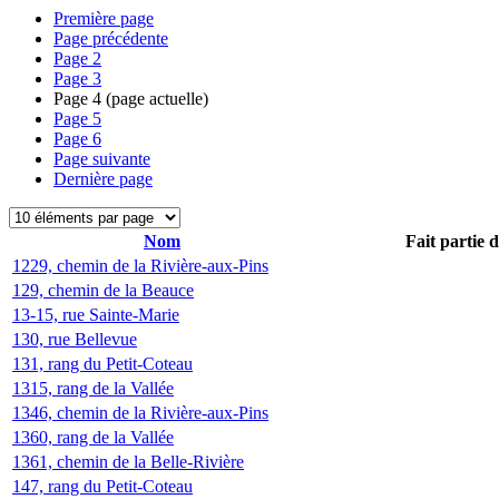
Première page
Page précédente
Page
2
Page
3
Page
4
(page actuelle)
Page
5
Page
6
Page suivante
Dernière page
Nom
Fait partie 
1229, chemin de la Rivière-aux-Pins
129, chemin de la Beauce
13-15, rue Sainte-Marie
130, rue Bellevue
131, rang du Petit-Coteau
1315, rang de la Vallée
1346, chemin de la Rivière-aux-Pins
1360, rang de la Vallée
1361, chemin de la Belle-Rivière
147, rang du Petit-Coteau