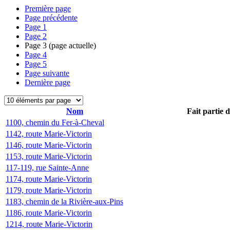
Première page
Page précédente
Page
1
Page
2
Page
3
(page actuelle)
Page
4
Page
5
Page suivante
Dernière page
Nom
Fait partie 
1100, chemin du Fer-à-Cheval
1142, route Marie-Victorin
1146, route Marie-Victorin
1153, route Marie-Victorin
117-119, rue Sainte-Anne
1174, route Marie-Victorin
1179, route Marie-Victorin
1183, chemin de la Rivière-aux-Pins
1186, route Marie-Victorin
1214, route Marie-Victorin