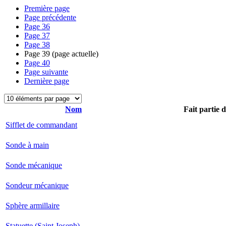
Première page
Page précédente
Page
36
Page
37
Page
38
Page
39
(page actuelle)
Page
40
Page suivante
Dernière page
Nom
Fait partie 
Sifflet de commandant
Sonde à main
Sonde mécanique
Sondeur mécanique
Sphère armillaire
Statuette (Saint Joseph)