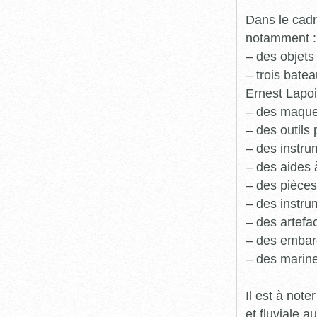
Dans le cadr
notamment :
– des objets
– trois batea
Ernest Lapoi
– des maque
– des outils 
– des instru
– des aides 
– des pièces
– des instru
– des artefa
– des embarc
– des marine
Il est à not
et fluviale 