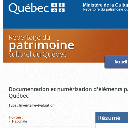
Ministère de la Cult
Répertoire du patrimoine c
Répertoire du
patrimoine
culturel du Québec
Accueil
Documentation et numérisation d'éléments pa
Québec
Type
:
Inventaire-évaluation
Résumé
(Boi
Portée
:
ouve
Nationale
cliq