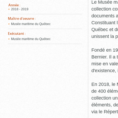
pou
Le Musée ma
ferm
Année
:
collection c
2018 - 2019
documents an
Maître d'oeuvre
:
Constituant 
Musée maritime du Québec
Québec et du
Exécutant
:
unissent la 
Musée maritime du Québec
Fondé en 19
Bernier. Il a
mise en vale
d'existence,
En 2018, le
de 400 éléme
collection u
éléments, de
via le Réper