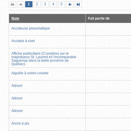
Page
(page
Page
Page
Page
Page
1
Première
2
Page
3
4
5
Page
Dernière
actuelle)
page
précédente
suivante
page
Nom
Fait partie de
Accoteuse pneumatique
Accotoir à rivet
Affiche publicitaire (Croisières sur le
majestueux St. Laurent et l’incomparable
Saguenay dans la belle province de
Québec)
Aiguille à voiles courbe
Alésoir
Alésoir
Alésoir
Ancre à jas