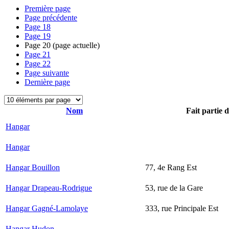
Première page
Page précédente
Page
18
Page
19
Page
20
(page actuelle)
Page
21
Page
22
Page suivante
Dernière page
Nom
Fait partie 
Hangar
Hangar
Hangar Bouillon
77, 4e Rang Est
Hangar Drapeau-Rodrigue
53, rue de la Gare
Hangar Gagné-Lamolaye
333, rue Principale Est
Hangar Hudon