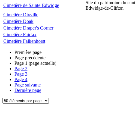
Site du patrimoine du can
Cimetière de Sainte-Edwidge
Edwidge-de-Clifton
Cimetière Dixville
Cimetière Doak
Cimetière Draper's Corner
Cimetière Fairfax
Cimetière Falkenhorst
Première page
Page précédente
Page
1
(page actuelle)
Page
2
Page
3
Page
4
Page suivante
Dernière page