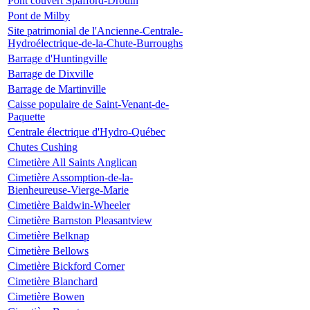
Pont couvert Spafford-Drouin
Pont de Milby
Site patrimonial de l'Ancienne-Centrale-
Hydroélectrique-de-la-Chute-Burroughs
Barrage d'Huntingville
Barrage de Dixville
Barrage de Martinville
Caisse populaire de Saint-Venant-de-
Paquette
Centrale électrique d'Hydro-Québec
Chutes Cushing
Cimetière All Saints Anglican
Cimetière Assomption-de-la-
Bienheureuse-Vierge-Marie
Cimetière Baldwin-Wheeler
Cimetière Barnston Pleasantview
Cimetière Belknap
Cimetière Bellows
Cimetière Bickford Corner
Cimetière Blanchard
Cimetière Bowen