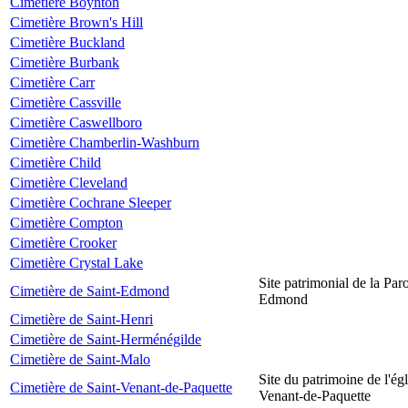
Cimetière Boynton
Cimetière Brown's Hill
Cimetière Buckland
Cimetière Burbank
Cimetière Carr
Cimetière Cassville
Cimetière Caswellboro
Cimetière Chamberlin-Washburn
Cimetière Child
Cimetière Cleveland
Cimetière Cochrane Sleeper
Cimetière Compton
Cimetière Crooker
Cimetière Crystal Lake
Site patrimonial de la Par
Cimetière de Saint-Edmond
Edmond
Cimetière de Saint-Henri
Cimetière de Saint-Herménégilde
Cimetière de Saint-Malo
Site du patrimoine de l'égl
Cimetière de Saint-Venant-de-Paquette
Venant-de-Paquette