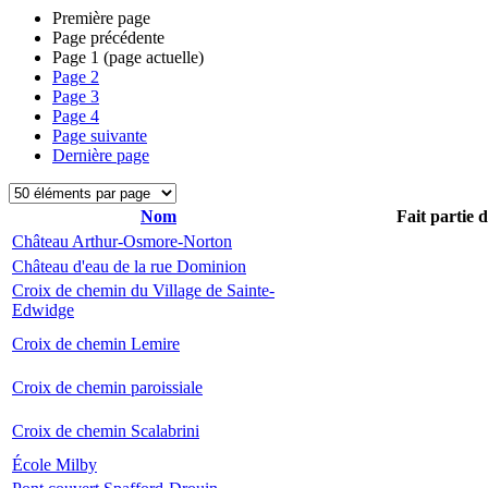
Première page
Page précédente
Page
1
(page actuelle)
Page
2
Page
3
Page
4
Page suivante
Dernière page
Nom
Fait partie 
Château Arthur-Osmore-Norton
Château d'eau de la rue Dominion
Croix de chemin du Village de Sainte-
Edwidge
Croix de chemin Lemire
Croix de chemin paroissiale
Croix de chemin Scalabrini
École Milby