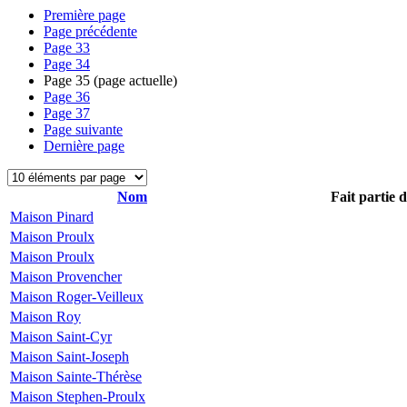
Première page
Page précédente
Page
33
Page
34
Page
35
(page actuelle)
Page
36
Page
37
Page suivante
Dernière page
Nom
Fait partie 
Maison Pinard
Maison Proulx
Maison Proulx
Maison Provencher
Maison Roger-Veilleux
Maison Roy
Maison Saint-Cyr
Maison Saint-Joseph
Maison Sainte-Thérèse
Maison Stephen-Proulx