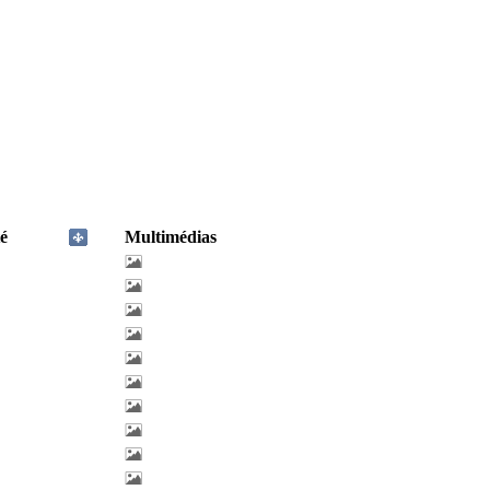
é
Multimédias