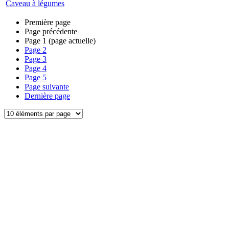
Caveau à légumes
Première page
Page précédente
Page
1
(page actuelle)
Page
2
Page
3
Page
4
Page
5
Page suivante
Dernière page