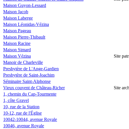
Maison Guyon-Lessard
Maison Jacob
Maison Laberge
Maison Léonidas-Vézina
Maison Pageau
Maison Pierre-Thibault
Maison Racine
Maison Simard
Maison Vézina
Site pa
Manoir de Charleville
Presbytère de L'Ange-Gardien
Presbytère de Saint-Joachim
Séminaire Saint-Alphonse
Vieux couvent de Château-Richer
Site ar
1, chemin du Cap-Tourmente
1, côte Gravel
10, rue de la Station
10-12, rue de l'Église
10042-10044, avenue Royale
10046, avenue Royale