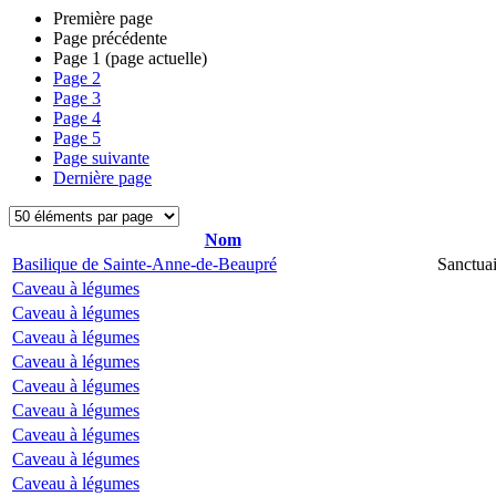
Première page
Page précédente
Page
1
(page actuelle)
Page
2
Page
3
Page
4
Page
5
Page suivante
Dernière page
Nom
Basilique de Sainte-Anne-de-Beaupré
Sanctua
Caveau à légumes
Caveau à légumes
Caveau à légumes
Caveau à légumes
Caveau à légumes
Caveau à légumes
Caveau à légumes
Caveau à légumes
Caveau à légumes