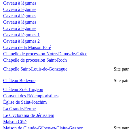
Caveau à légumes
Caveau à légumes
Caveau à légumes
Caveau à légumes
Caveau à légumes
Caveau à légumes 1
Caveau à légumes 2
Caveau de la Maison-Paré
Chapelle de procession Notre-Dame-de-Grâce
Chapelle de procession Saint-Roch
Chapelle Saint-Louis-de-Gonzague
Site pa
Château Bellevue
Site pa
Château Zoé-Turgeon
Couvent des Rédemptoristines
Église de Saint-Joachim
La Grande-Ferme
Le Cyclorama-de-Jérusalem
Maison Côté
Maison de Claude-Gilbert-et-Claire-Gagnon
Site pa