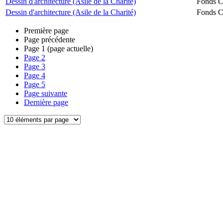
Dessin d'architecture (Asile de la Charité)
Fonds Ch
Dessin d'architecture (Asile de la Charité)
Fonds Ch
Première page
Page précédente
Page
1
(page actuelle)
Page
2
Page
3
Page
4
Page
5
Page suivante
Dernière page