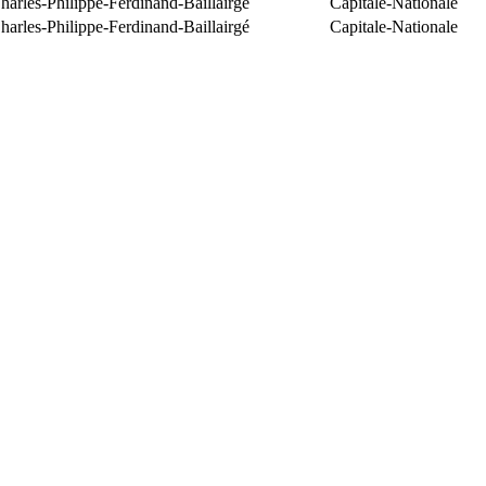
arles-Philippe-Ferdinand-Baillairgé
Capitale-Nationale
arles-Philippe-Ferdinand-Baillairgé
Capitale-Nationale